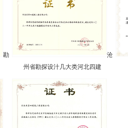
勘
沧
州省勘探设汁几大类河北四建