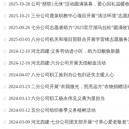
心
2025-10-28
公司“慈联1元侠”活动圆满落幕，爱心回礼温暖
2025-10-21
三分公司鹿泉职教中心项目开展“清洁环境”志愿
活动
2025-09-26
七分公司志愿者助力“2025官厅湖马拉松”圆满收
2025-03-05
八分公司机关和项目部联合开展学雷锋志愿服务
2024-12-10
河北四建:义务劳动进小区，助力旧貌焕新颜
2024-12-10
河北四建:六分公司开展无偿献血活动
2024-04-07
八分公司职工捡到办公包归还失主暖人心
2024-03-23
二分公司开展“衣我微光，照亮远方”衣物捐赠活
2024-03-13
六分公司职工杨永伟见义勇为显担当
2024-03-12
五分公司组织春季义务植树活动
2024-03-09
河北四建:七分公司团支部开展“寸草心爱老敬老